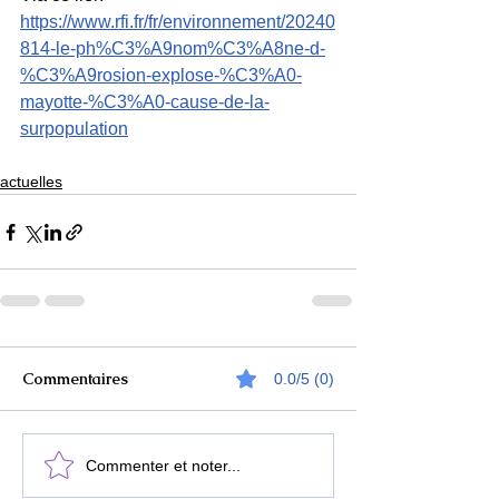
https://www.rfi.fr/fr/environnement/20240
814-le-ph%C3%A9nom%C3%A8ne-d-
%C3%A9rosion-explose-%C3%A0-
mayotte-%C3%A0-cause-de-la-
surpopulation
actuelles
Commentaires
0.0/5 (0)
Commenter et noter...