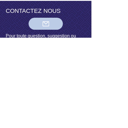
CONTACTEZ NOUS
Pour toute question, suggestion ou
proposition, vous pouvez nous
contacter à cette adresse mail :
contact@demographie-
responsable.fr
ou à cette adresse postale :
Démographie Responsable
Boîte Postale 42037
69616 VILLEURBANNE Cedex
SIRET :
924 078 629 00012
site réalisé par Isabelle YVON