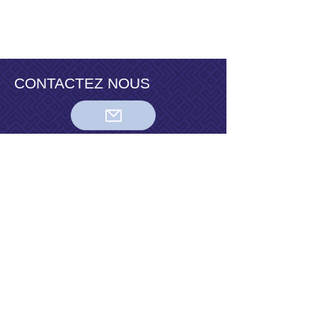
CONTACTEZ NOUS
Pour toute question, suggestion ou
proposition, vous pouvez nous
contacter à cette adresse mail :
contact@demographie-
responsable.fr
ou à cette adresse postale :
Démographie Responsable
Boîte Postale 42037
69616 VILLEURBANNE Cedex