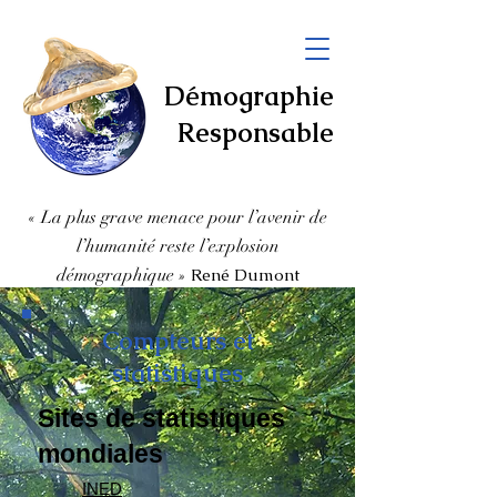
Démographie
Responsable
« La plus grave menace pour l’avenir de
l’humanité
reste l’explosion
démographique
»
René Dumont
Compteurs et
statistiques
Sites de statistiques
mondiales
INED