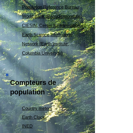
Population Reference Bureau
World Bank (Banque mondiale)
CIESIN, Center for International
Earth Science Information
Network (Earth Institute,
Columbia University)
Compteurs de
population
Country meters
Earth Clock
INED