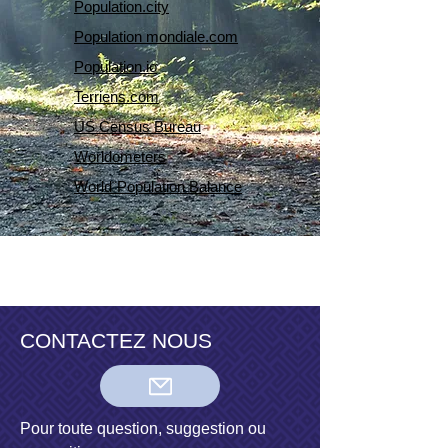
Population.city
Population mondiale.com
Population.io
Terriens.com
US Census Bureau
Worldometers
World¨Population Balance
CONTACTEZ NOUS
Pour toute question, suggestion ou