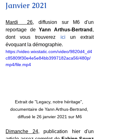
Janvier 2021
Mardi  26
, diffusion sur M6 d'un 
reportage de 
Yann Arthus-Bertrand
, 
dont vous trouverez 
ici
 un extrait 
évoquant la démographie.
https://video.wixstatic.com/video/9820d4_d4
c85809f30e4e5e84bb3997182aca56/480p/
mp4/file.mp4
Extrait de "Legacy, notre héritage", 
documentaire de Yann Arthus-Bertrand, 
diffusé le 26 janvier 2021 sur M6
Dimanche 24
, publication hier d'un 
article assez complet de 
Fabien Soyez