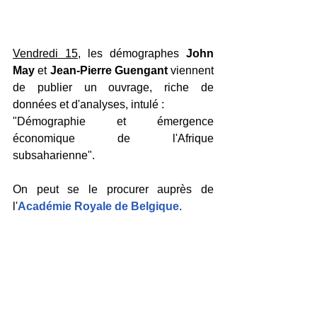
Vendredi 15
, les démographes 
John 
May
 et 
Jean-Pierre Guengant
 viennent 
de publier un ouvrage, riche de 
données et d'analyses, intulé : 
"Démographie et émergence 
économique de l'Afrique 
subsaharienne".
On peut se le procurer auprès de 
l'
Académie Royale de Belgique
.  
Jeudi 7
, le naturaliste 
Bruno David
(président du Muséum National 
d'Histoire Naturelle, 
MNHN
) était hier 