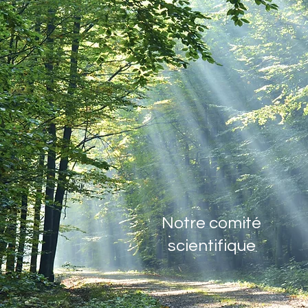
l’avenir de la planète et de nos
sociétés et qu’elle doit avoir une
place plus large dans tous les
débats relatifs à la protection
de la nature.
En savoir plus
Notre comité
scientifique