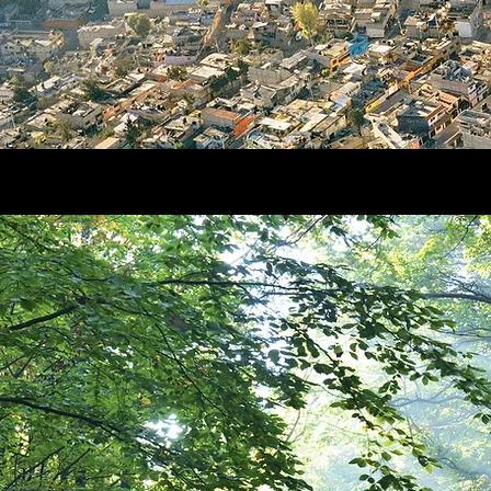
Nos convictions
Démographie Responsable est
une association écologiste
estimant que la démographie
est un facteur déterminant pour