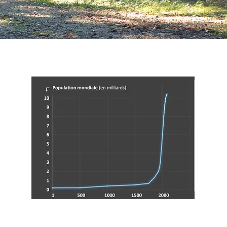
d'un espace naturel qui, lui, n'augmente
pas. Si chaque vie humaine possède une
valeur inestimable, l'augmentation
continue de not