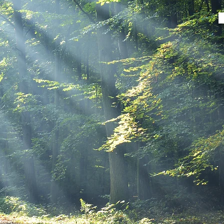
Actualités
11 Juillet 2026 :
Journée mondiale de
la population
Comme chaque année, cette date choisie
par l'ONU est l'occasion d'une plongée
abyssale dans cette mosaïque de visages
qui s'étend jusqu'à l'infini. Nous sommes
aujourd'hui plus de huit milliards d'êtres
humains, huit milliards de destins
... aller sur Actualités
individuels, mais aussi huit milliards de
consommateurs de ressources, de
producteurs de déchets et d'occupants